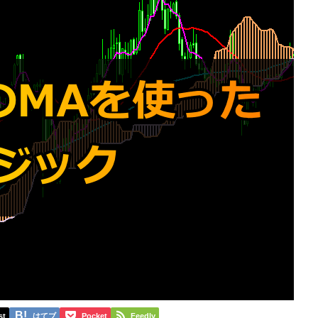
st
はてブ
Pocket
Feedly