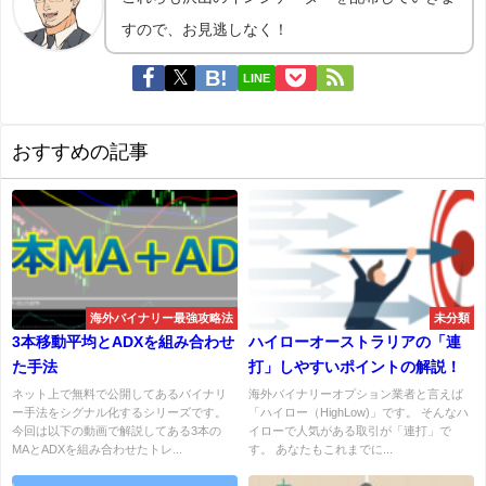
すので、お見逃しなく！
LINE
おすすめの記事
海外バイナリー最強攻略法
未分類
3本移動平均とADXを組み合わせ
ハイローオーストラリアの「連
た手法
打」しやすいポイントの解説！
ネット上で無料で公開してあるバイナリ
海外バイナリーオプション業者と言えば
ー手法をシグナル化するシリーズです。
「ハイロー（HighLow)」です。 そんなハ
今回は以下の動画で解説してある3本の
イローで人気がある取引が「連打」で
MAとADXを組み合わせたトレ...
す。 あなたもこれまでに...