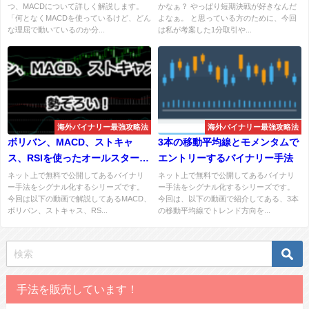
つ、MACDについて詳しく解説します。
かなぁ？ やっぱり短期決戦が好きなんだ
「何となくMACDを使っているけど、どん
よなぁ。 と思っている方のために、今回
な理屈で動いているのか分...
は私が考案した1分取引や...
海外バイナリー最強攻略法
海外バイナリー最強攻略法
ボリバン、MACD、ストキャ
3本の移動平均線とモメンタムで
ス、RSIを使ったオールスターな
エントリーするバイナリー手法
バイナリー手法
ネット上で無料で公開してあるバイナリ
ネット上で無料で公開してあるバイナリ
ー手法をシグナル化するシリーズです。
ー手法をシグナル化するシリーズです。
今回は以下の動画で解説してあるMACD、
今回は、以下の動画で紹介してある、3本
ボリバン、ストキャス、RS...
の移動平均線でトレンド方向を...
手法を販売しています！