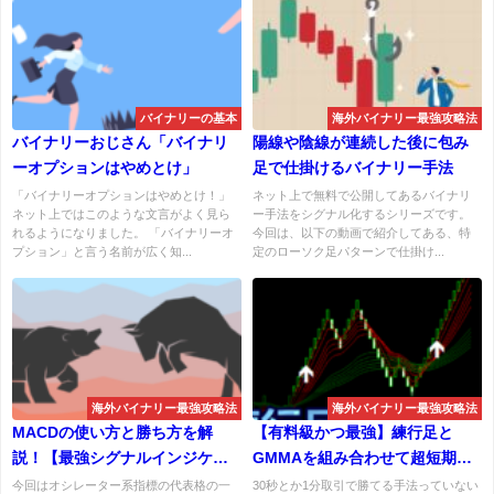
バイナリーの基本
海外バイナリー最強攻略法
バイナリーおじさん「バイナリ
陽線や陰線が連続した後に包み
ーオプションはやめとけ」
足で仕掛けるバイナリー手法
「バイナリーオプションはやめとけ！」
ネット上で無料で公開してあるバイナリ
ネット上ではこのような文言がよく見ら
ー手法をシグナル化するシリーズです。
れるようになりました。 「バイナリーオ
今回は、以下の動画で紹介してある、特
プション」と言う名前が広く知...
定のローソク足パターンで仕掛け...
海外バイナリー最強攻略法
海外バイナリー最強攻略法
MACDの使い方と勝ち方を解
【有料級かつ最強】練行足と
説！【最強シグナルインジケー
GMMAを組み合わせて超短期取
ター無料配布】
引で勝ちまくれ！
今回はオシレーター系指標の代表格の一
30秒とか1分取引で勝てる手法っていない